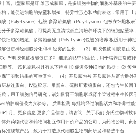
量丰富。I型胶原是纤 维形成胶原，是多细胞生物的细胞外基质的主要
结构，能促进细胞的贴壁和增殖、特异性形态和功能表达，常用于 上
酸（Poly-Lysine）包被 多聚赖氨酸（Poly-Lysine）包被
高分子多聚赖氨酸，可提高无血清或低血清培养环境下的细胞贴壁率
快细胞的增殖。多聚赖氨酸（Poly-Lysine)包被的培养 板适
能够促进神经细胞分化和神 经突的生长。 （3）明胶包被 明胶是由
imaCell™明胶包被板能促进多种 细胞的贴壁和生长，用于培养正
 细胞等。 该包被耗材具有以下特点 ① 促进多种细胞的贴壁； ② 
性保证实验结果的可重复性。 （4）基质胶包被 基质胶是从富含胞外
有层粘连蛋白、Ⅳ型胶原、巢蛋白、硫酸肝素糖蛋白，还包含生长因子
基质，用于细胞信号研究，诸如鼠肾干细胞形成肾小管过程中生长因
nswell的肿瘤侵袭力实验等。 质量检测 每批均经过细胞活力和培养
存6个月。更多信息 更多产品信息，请咨询 关于我们 齐氏生物科技
、体外药物代谢和药物间相互作用评价产品的公司，为药物公司、药
合标准规范产品，致力于打造原代细胞生物制药研发和筛选平台。