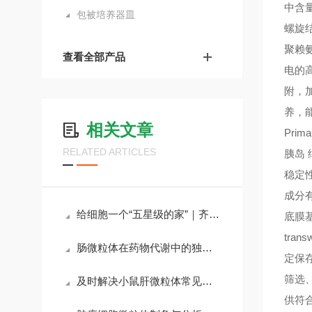
中含
包被培养器皿
螺旋
聚赖氨
查看全部产品
电的
附，加
养，
相关文章
Pr
RELATED ARTICLES
胰岛
稳定
成分
给细胞一个“五星级的家”｜齐氏生物细胞培养包被耗材全攻略
底膜
tra
肠微粒体在药物代谢中的独特应用
定保
筛选
及时解决小鼠肝微粒体常见问题是保障体外代谢研究质量的核心
供符