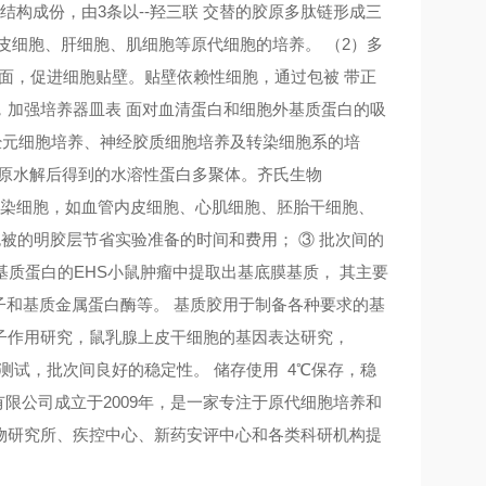
结构成份，由3条以--羟三联 交替的胶原多肽链形成三
皮细胞、肝细胞、肌细胞等原代细胞的培养。 （2）多
在细胞板表面，促进细胞贴壁。贴壁依赖性细胞，通过包被 带正
，加强培养器皿表 面对血清蛋白和细胞外基质蛋白的吸
用于神经元细胞培养、神经胶质细胞培养及转染细胞系的培
胶原水解后得到的水溶性蛋白多聚体。齐氏生物
常或转染细胞，如血管内皮细胞、心肌细胞、胚胎干细胞、
预包被的明胶层节省实验准备的时间和费用； ③ 批次间的
基质蛋白的EHS小鼠肿瘤中提取出基底膜基质， 其主要
和基质金属蛋白酶等。 基质胶用于制备各种要求的基
子作用研究，鼠乳腺上皮干细胞的基因表达研究，
性能测试，批次间良好的稳定性。 储存使用 4℃保存，稳
有限公司成立于2009年，是一家专注于原代细胞培养和
物研究所、疾控中心、新药安评中心和各类科研机构提