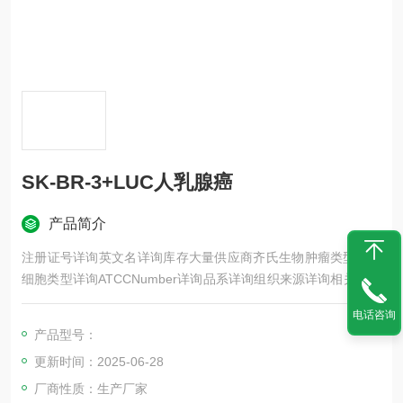
SK-BR-3+LUC人乳腺癌
产品简介
注册证号详询英文名详询库存大量供应商齐氏生物肿瘤类型详询
细胞类型详询ATCCNumber详询品系详询组织来源详询相关疾病
详询物种来源详询免疫类型详询细胞形态详询是否是肿瘤细胞详
电话咨询
询器官来源详询运输方式详询年限详询生长状态详询规格T25m2
产品型号：
发货客户可根据自身科研项目的需要选择不同类型的细胞培养瓶
更新时间：2025-06-28
和相应的细胞密度
厂商性质：生产厂家