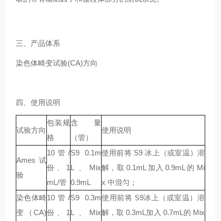
三、产品体系
染色体畸变试验(CA)方向
四、使用说明
包装规
含量
试验方向
使用说明
格
（管）
10管/
S9 0.1m
使用前将 S9 冰上（或室温）溶
Ames试
份、1
L、Mix
解，取 0.1mL 加入 0.9mL 的 Mi
验
mL/管
0.9mL
x 中混匀；
染色体畸
10管/
S9 0.3m
使用前将 S9冰上（或室温）溶
变（CA)
份、1
L、Mix
解，取 0.3mL加入 0.7mL的 Mix