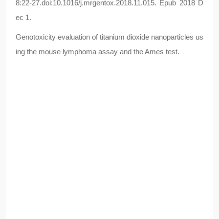
8:22-27.doi:10.1016/j.mrgentox.2018.11.015. Epub 2018 D
ec 1.
Genotoxicity evaluation of titanium dioxide nanoparticles us
ing the mouse lymphoma assay and the Ames test.