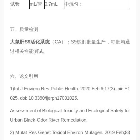
试验
mL/管
0.7mL
中混匀；
五、质量检测
大鼠肝S9活化系统
（CA）：S9试剂批量生产，每批均通
过相关性能测试。
六、论文引用
1)Int J Environ Res Public Health. 2020 Feb 6;17(3). pii: E1
025. doi: 10.3390/ijerph17031025.
Assessment of Biological Toxicity and Ecological Safety for
Urban Black-Odor River Remediation.
2) Mutat Res Genet Toxicol Environ Mutagen. 2019 Feb;83