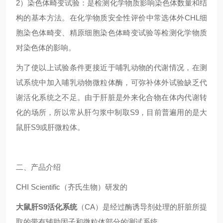
2）染色体畸变试验：是检测化学物质影响染色体数量和结
构的基本方法。在化学物质安全性评价中常选体外CHL细
胞染色体畸变、精原细胞染色体畸变试验等检测化学物质
对染色体的影响。
为了使以上试验条件更接近于哺乳动物的代谢情况，在测
试系统中加入哺乳动物微粒体酶，可弥补体外试验缺乏代
谢活化系统之不足。由于肝脏是外来化合物在体内代谢转
化的场所，所以常从肝匀浆中制取S9，目前普遍用的是大
鼠肝S9或肝微粒体。
二、产品介绍
CHI Scientific（齐氏生物）研发的
大鼠肝S9活化系统
（CA）是经过酶诱导剂处理的肝脏所提
取的带有辅助因子和微粒体部分的测试系统。