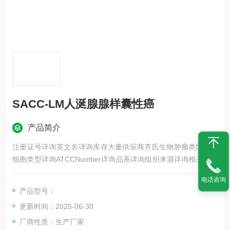
SACC-LM人涎腺腺样囊性癌
产品简介
注册证号详询英文名详询库存大量供应商齐氏生物肿瘤类型详询
细胞类型详询ATCCNumber详询品系详询组织来源详询相关疾病
详询物种来源详询免疫类型详询细胞形态详询是否是肿瘤细胞详
电话咨询
询器官来源详询运输方式详询年限详询生长状态详询规格T25m2
产品型号：
发货客户可根据自身科研项目的需要选择不同类型的细胞培养瓶
更新时间：2025-06-30
和相应的细胞密度
厂商性质：生产厂家