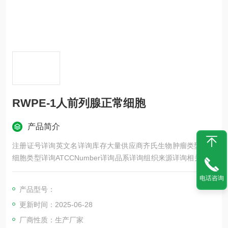
RWPE-1人前列腺正常细胞
产品简介
注册证号详询英文名详询库存大量供应商齐氏生物肿瘤类型详询
细胞类型详询ATCCNumber详询品系详询组织来源详询相关疾病
详询物种来源详询免疫类型详询细胞形态详询是否是肿瘤细胞详
电话咨询
询器官来源详询运输方式详询年限详询生长状态详询规格T25m2
产品型号：
发货客户可根据自身科研项目的需要选择不同类型的细胞培养瓶
更新时间：2025-06-28
和相应的细胞密度
厂商性质：生产厂家