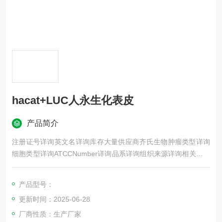
hacat+LUC人永生化表皮
产品简介
注册证号详询英文名详询库存大量供应商齐氏生物肿瘤类型详询
细胞类型详询ATCCNumber详询品系详询组织来源详询相关疾病
详询物种来源详询免疫类型详询细胞形态详询是否是肿瘤细胞详
询器官来源详询运输方式详询年限详询生长状态详询规格T25m2
产品型号：
发货客户可根据自身科研项目的需要选择不同类型的细胞培养瓶
更新时间：2025-06-28
和相应的细胞密度
厂商性质：生产厂家