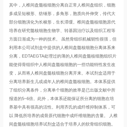
其中，人椎间盘髓核细胞分离自正常人椎间盘组织，细胞
多成呈短梭形、纺锤形，多角形，胞质向外伸突，传代大
部分细胞演化为长梭形，生长滞缓。椎间盘髓核细胞原代
培养在研究髓核细胞生物学、转基因治疗以及组织工程等
方面日渐成为一种的技术。 虽然骨组织机械韧性很强，但
利用本公司试剂盒中提供的人椎间盘髓核细胞分离体系来
分离，EDTAEGTA处理过的薄的人椎间盘髓核细胞组织片
能使得骨组织中人椎间盘髓核细胞的一些功能特性发生改
变，从而将人椎间盘髓核细胞分离开来。本试剂盒适用于
分离培养新生儿或成年人的椎间盘髓核细胞。本体系提供
了组织分离条件，分离单个细胞的效率是已出版文献中所
报道的5~6倍。此外，本体系还能保证所分离的细胞在培
养基中具有很高的活性。利用齐氏的成纤维抑制体系，可
以 降低所培养的成骨原代细胞中成纤维细胞的含量。 人椎
间盘髓核细胞培养试剂盒适合于培养人的软骨组织细胞。