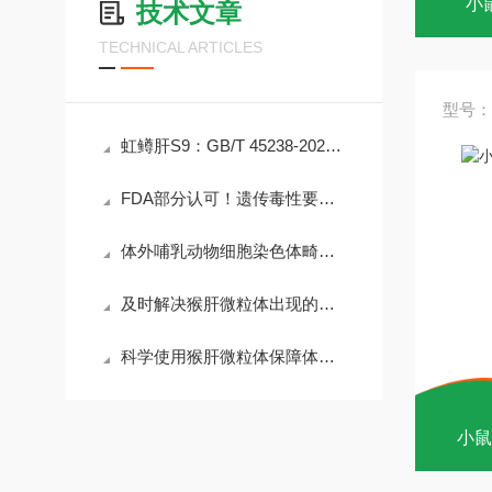
小
技术文章
TECHNICAL ARTICLES
型号：
虹鳟肝S9：GB/T 45238-2025新国标下的核心工具
FDA部分认可！遗传毒性要求存变数，医疗器械企业如何应对？
体外哺乳动物细胞染色体畸变试验(CA)迎重大修订！
及时解决猴肝微粒体出现的问题有助于提升实验可靠性与重复性
科学使用猴肝微粒体保障体外代谢试验数据精准可靠
小鼠