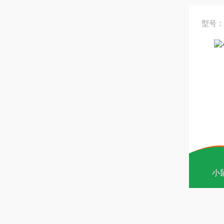
型号：
小