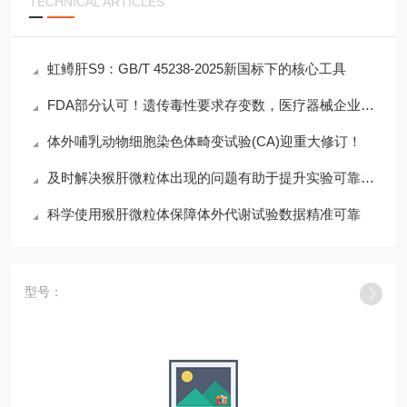
TECHNICAL ARTICLES
虹鳟肝S9：GB/T 45238-2025新国标下的核心工具
FDA部分认可！遗传毒性要求存变数，医疗器械企业如何应对？
体外哺乳动物细胞染色体畸变试验(CA)迎重大修订！
及时解决猴肝微粒体出现的问题有助于提升实验可靠性与重复性
科学使用猴肝微粒体保障体外代谢试验数据精准可靠
型号：