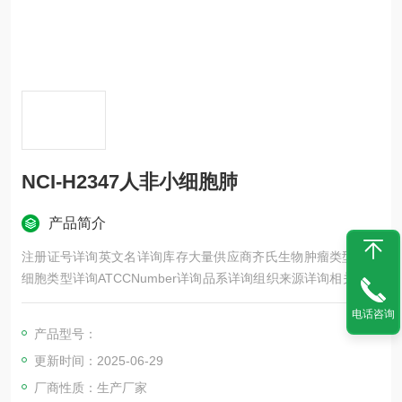
NCI-H2347人非小细胞肺
产品简介
注册证号详询英文名详询库存大量供应商齐氏生物肿瘤类型详询
细胞类型详询ATCCNumber详询品系详询组织来源详询相关疾病
详询物种来源详询免疫类型详询细胞形态详询是否是肿瘤细胞详
电话咨询
询器官来源详询运输方式详询年限详询生长状态详询规格T25m2
产品型号：
发货客户可根据自身科研项目的需要选择不同类型的细胞培养瓶
更新时间：2025-06-29
和相应的细胞密度
厂商性质：生产厂家