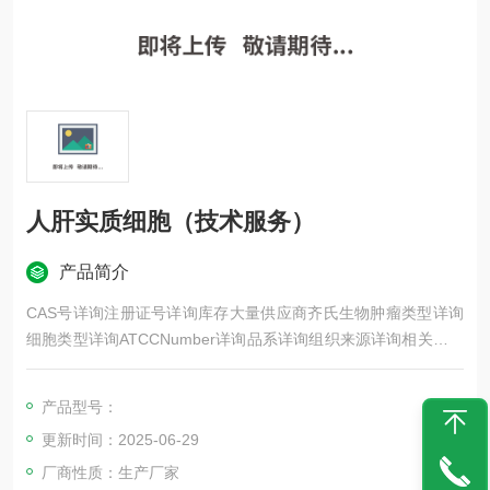
人肝实质细胞（技术服务）
产品简介
CAS号详询注册证号详询库存大量供应商齐氏生物肿瘤类型详询
细胞类型详询ATCCNumber详询品系详询组织来源详询相关疾病
详询物种来源详询免疫类型详询细胞形态详询器官来源详询年限
详询生长状态详询运输方式冻存快递是否是肿瘤细胞详询规格1X
产品型号：
106肝是生物转化和蛋白质合成的主要器官，也是药物毒性作用
更新时间：2025-06-29
发挥的主要场所
厂商性质：生产厂家