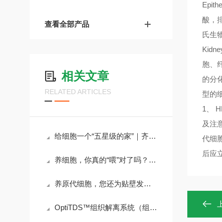
Epi
酸，
查看全部产品
氏生
Kidn
胞、
相关文章
的分
RELATED ARTICLES
型的
1、 
及注
给细胞一个“五星级的家”｜齐氏生物细胞培养包被耗材全攻略
代细
后应立
养细胞，你真的“喂”对了吗？｜齐氏生物细胞培养全系列试剂详解
养原代细胞，您还为贴壁发愁吗？
OptiTDS™组织解离系统（组织消化推荐小单品）