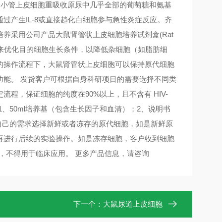
肾组织，肾小管上皮细胞重吸收原尿中几乎全部的葡萄糖和氨基
过产生IL-8或直接趋化白细胞参与急性炎症反应。齐
养采用公司产品大鼠肾管状上皮细胞培养试剂盒(Rat
s Cat No.3-7309)来优化目的细胞生长条件，以降低杂细胞（如脂肪细
的操作流程下，大鼠肾管状上皮细胞可以保持原代细胞
功能。 发货客户可根据自身科研项目的需要选择不同类
程，保证细胞的纯度在90%以上，且不含有 HIV-
1、50ml培养基（包含生长因子和血清）；2、说明书
自己的需求选择新鲜或者冻存的原代细胞，如是新鲜原
，再进行后续的实验操作。如是冻存细胞，客户收到细胞
于临床应用。 更多产品信息，请咨询 ​​​​​​​
下一个：
大鼠尿道上皮细胞