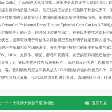
thelial Cells】 产品描述大鼠肾管状上皮细胞分离自正常大鼠
排泌非营养物质进入终尿。能分泌炎症介质如细胞因子和趋化因子，通
物科技提供的大鼠肾管状上皮细胞采用胶原酶消化制备而来。细胞的培
ey PrimaCell™: Normal Renal Tubular Epithelial Cell
纤维细胞等）的污染，同时保证质量的稳定。在齐氏生物技术部标准
化状态，进而可以用于评估体外药物模型系统和调节特定基因的遗传
细胞培养瓶和相应的细胞密度。齐氏生物科技提供的细胞有标准的鉴定流
HBV、HCV、支原体、细菌、酵母和真菌等。发货的新鲜细胞还包含:
意事项；3、齐氏生物科技售后服务标准； 保存和应用客户可以根据
胞，客户收到细胞后应立即将其放入CO2细胞培养箱内静置后2-3h
即将其放入液氮、-80℃冰箱或立即进行复苏。该细胞只可用于科研，不得用
上一个：
大鼠肺大静脉平滑肌细胞
返回列表