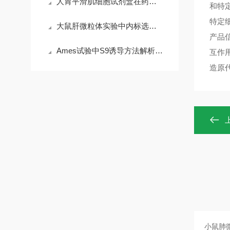
人胃平滑肌细胞试剂盒在药物筛选与机制研究中的应用方案
和特
特定
大鼠肝微粒体实验中内标选择与基质效应消除技巧
产品
Ames试验中S9诱导方法解析：从经典走向更优选择
互作
造原