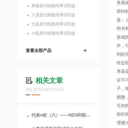
养系
肿瘤原代细胞培养试剂盒
而特制
人源原代细胞培养试剂盒
基； 
大鼠原代细胞培养试剂盒
明书和
小鼠原代细胞培养试剂盒
形成
作，
查看全部产品
剂的
特定
养基
相关文章
证可
子、
RELATED ARTICLES
细胞
可控
组织
代谢π析（六）——NDSRI阳性对照怎么选？从“买不到”到“选得对”
理缓