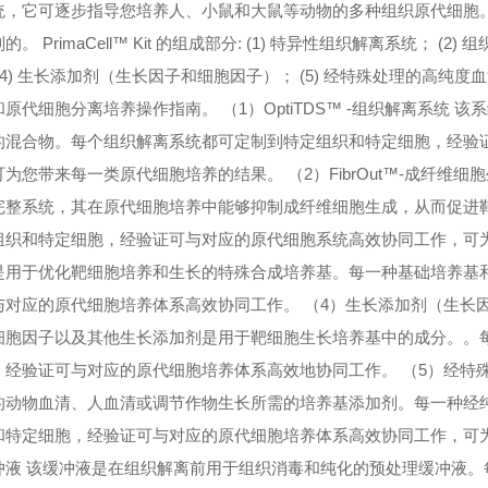
统，它可逐步指导您培养人、小鼠和大鼠等动物的多种组织原代细胞。每一
的。 PrimaCell™ Kit 的组成部分: (1) 特异性组织解离系统； (2)
(4) 生长添加剂（生长因子和细胞因子）； (5) 经特殊处理的高纯度血
原代细胞分离培养操作指南。 （1）OptiTDS™ -组织解离系统
的混合物。每个组织解离系统都可定制到特定组织和特定细胞，经验
可为您带来每一类原代细胞培养的结果。 （2）FibrOut™-成纤维
完整系统，其在原代细胞培养中能够抑制成纤维细胞生成，从而促进
组织和特定细胞，经验证可与对应的原代细胞系统高效协同工作，可为
是用于优化靶细胞培养和生长的特殊合成培养基。每一种基础培养基
与对应的原代细胞培养体系高效协同工作。 （4）生长添加剂（生长
细胞因子以及其他生长添加剂是用于靶细胞生长培养基中的成分。。
，经验证可与对应的原代细胞培养体系高效地协同工作。 （5）经特
的动物血清、人血清或调节作物生长所需的培养基添加剂。每一种经
和特定细胞，经验证可与对应的原代细胞培养体系高效协同工作，可为
冲液 该缓冲液是在组织解离前用于组织消毒和纯化的预处理缓冲液