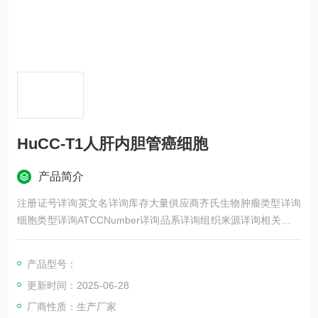
HuCC-T1人肝内胆管癌细胞
产品简介
注册证号详询英文名详询库存大量供应商齐氏生物肿瘤类型详询
细胞类型详询ATCCNumber详询品系详询组织来源详询相关疾病
详询物种来源详询免疫类型详询细胞形态详询是否是肿瘤细胞详
询器官来源详询运输方式详询年限详询生长状态详询规格T25m2
产品型号：
发货客户可根据自身科研项目的需要选择不同类型的细胞培养瓶
更新时间：2025-06-28
和相应的细胞密度
厂商性质：生产厂家