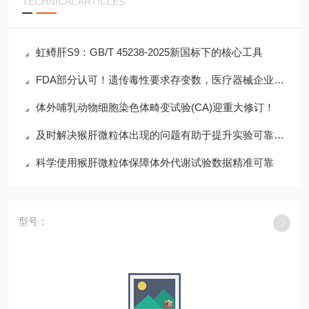
TECHNICAL ARTICLES
虹鳟肝S9：GB/T 45238-2025新国标下的核心工具
FDA部分认可！遗传毒性要求存变数，医疗器械企业如何应对？
体外哺乳动物细胞染色体畸变试验(CA)迎重大修订！
及时解决猴肝微粒体出现的问题有助于提升实验可靠性与重复性
科学使用猴肝微粒体保障体外代谢试验数据精准可靠
型号：