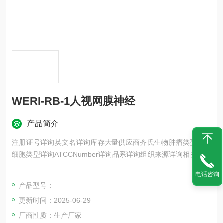
WERI-RB-1人视网膜神经
产品简介
注册证号详询英文名详询库存大量供应商齐氏生物肿瘤类型详询
细胞类型详询ATCCNumber详询品系详询组织来源详询相关疾病
详询物种来源详询免疫类型详询细胞形态详询是否是肿瘤细胞详
电话咨询
询器官来源详询运输方式详询年限详询生长状态详询规格T25m2
产品型号：
发货客户可根据自身科研项目的需要选择不同类型的细胞培养瓶
更新时间：2025-06-29
和相应的细胞密度
厂商性质：生产厂家