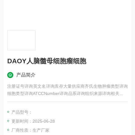
DAOY人脑髓母细胞瘤细胞
产品简介
注册证号详询英文名详询库存大量供应商齐氏生物肿瘤类型详询
细胞类型详询ATCCNumber详询品系详询组织来源详询相关疾病
详询物种来源详询免疫类型详询细胞形态详询是否是肿瘤细胞详
询器官来源详询运输方式详询年限详询生长状态详询规格T25m2
产品型号：
发货客户可根据自身科研项目的需要选择不同类型的细胞培养瓶
更新时间：2025-06-28
和相应的细胞密度
厂商性质：生产厂家