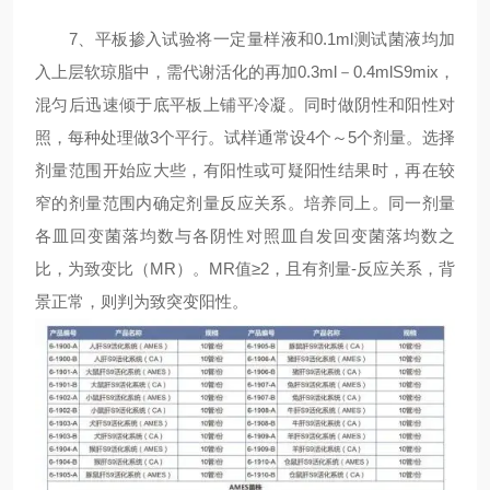
7、平板掺入试验将一定量样液和0.1ml测试菌液均加
入上层软琼脂中，需代谢活化的再加0.3ml－0.4mlS9mix，
混匀后迅速倾于底平板上铺平冷凝。同时做阴性和阳性对
照，每种处理做3个平行。试样通常设4个～5个剂量。选择
剂量范围开始应大些，有阳性或可疑阳性结果时，再在较
窄的剂量范围内确定剂量反应关系。培养同上。同一剂量
各皿回变菌落均数与各阴性对照皿自发回变菌落均数之
比，为致变比（MR）。MR值≥2，且有剂量-反应关系，背
景正常，则判为致突变阳性。