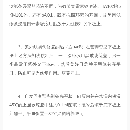
滤纸条浸湿的药液不同，为氨苄青霉素钠溶液。TA102除p
KM101外，还有pAQ1，载有抗四环素的基因，故另用滤
纸条浸湿四环素溶液后贴放于划线接种的平板上。
3、紫外线损伤修复缺陷（△uvrB）在营养琼脂平板上
按上述方法划线接种后，一半接种线用黑玻璃遮盖，另一
半暴露于紫外光下8sec，然后盖好皿盖并用黑纸包裹平
皿，防止可见光修复作用。培养同上。
4、自发回变预先制备底平板；向灭菌并在水浴内保温
45℃的上层软琼脂中注入0.1ml菌液；混匀后倾于底平板上
并铺平。平皿倒置于37℃温箱培养48h。