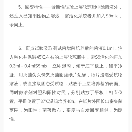
5、回变特性——诊断性试验上层软琼脂中除菌液外，
还注入已知阳性物之溶液，需活化系统者并加入S9mix，
余同上。
6、斑点试验吸取测试菌增菌培养后的菌液0.1ml，注
入融化并保温45℃左右的上层软琼脂中，需S9活化的再加
0.3ml－0.4mlS9mix，立即混匀，倾于底平板上，铺平冷
凝。用灭菌尖头镊夹灭菌圆滤纸片边缘，纸片浸湿受试物
溶液，或直接取固态受试物，贴放于上层培养基的表面。
同时做溶剂对照和阳性对照，分别贴放于平板上相应位
置。平皿倒置于37℃温箱培养48h。在纸片外围长出密集菌
落圈，为阳性；菌落散布，密度与自发回变相似，为阴
性。