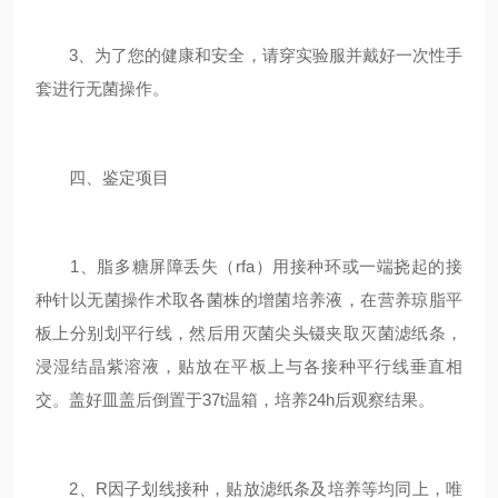
3、为了您的健康和安全，请穿实验服并戴好一次性手
套进行无菌操作。
四、鉴定项目
1、脂多糖屏障丢失（rfa）用接种环或一端挠起的接
种针以无菌操作术取各菌株的增菌培养液，在营养琼脂平
板上分别划平行线，然后用灭菌尖头镊夹取灭菌滤纸条，
浸湿结晶紫溶液，贴放在平板上与各接种平行线垂直相
交。盖好皿盖后倒置于37t温箱，培养24h后观察结果。
2、R因子划线接种，贴放滤纸条及培养等均同上，唯