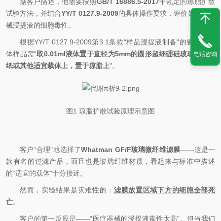
据客户描述，他
需要按照
GB/T 16886.5-2017
中
规定的
琼脂扩散
试验方法
，并结合
YY/T 0127.9-2009
的具体操作要求，
评价某医疗器
械浸提液的细胞毒性。
根据
YY/T 0127.9-2009第3.1条款“样品浸提液制备"的要求，液
体样品需“
取
0.01ml液体置于直径为5mm的圆形超细硼硅玻璃纤维滤
电话咨询
纸或其他适宜载体上，置于琼脂上
"。
图
1 琼脂扩散试验原理示意图
客户
“合理"地选择了
Whatman GF/F玻璃微纤维滤膜
——这是一
款有名的过滤产品，而且也是玻璃纤维材质，看起来与标准中描述
的“
适宜的载体
"十分接近。
然而，实验结果是灾难性的：
滤膜放置区域下方的细胞全部死
亡
。
客户的第一反应是
——“医疗器械的浸提液毒性太高"。但当我们