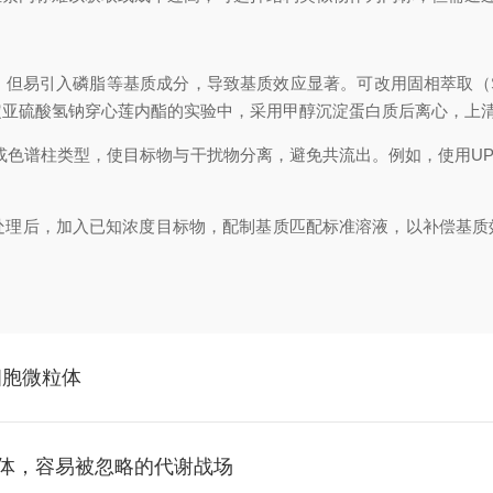
但易引入磷脂等基质成分，导致基质效应显著。可改用固相萃取（SP
定亚硫酸氢钠穿心莲内酯的实验中，采用甲醇沉淀蛋白质后离心，上
柱类型，使目标物与干扰物分离，避免共流出。例如，使用UPLC-
后，加入已知浓度目标物，配制基质匹配标准溶液，以补偿基质效应。
细胞微粒体
体，容易被忽略的代谢战场